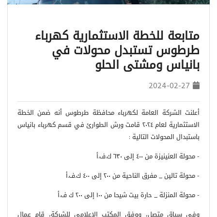
متابعة للخطة الاستثمارية كهرباء
طرطوس تستبدل محولات في
بانياس ومشتى الحلو
2024-02-27
أعلنت الشركة العامة لكهرباء محافظة طرطوس أنه ضمن الخطة
الاستثمارية لعام ٢٠٢٤ قامت ورش الطوارئ في قسم كهرباء بانياس
باستبدال المحولات التالية :
- محولة العنينيزة من ٤٠٠ إلى ٦٣٠ ك.ف.أ
- محولة تالين _ مفرق الناحية من ٢٠٠ إلى ٤٠٠ ك.ف.أ
- محولة المنزلة _ حارة بيت شيحا من ١٠٠ إلى ٢٠٠ ك ف.أ
وفي سياق متصل، ووفق المكتب الإعلامي للشركة، قام عمال