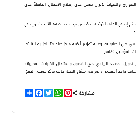
لطوارئ والصيانة لاتزال تعمل على إصلاح الأعطال الحاصلة على
وذكرت صفحة المؤسسة الرسمية على موقع "فيسبوك" أنه تم إصلاح العلبه الأرضيه آخذه من م- ت حميديه٨ الأميرية، وإصلاح
كما تمت صيانة وإصلاح بكل أرضيه في مركز تحويل الرطبي في حي الصابونيه، وعلبة توزيع أرضيه مركز ضاحية٢ الجزيره الثالثه،
ؤمنين ١٨٥مم.
ابلات٣ أرضية محروقة مركز تحويل الإصلاح الزراعي حي القصور، واستبدال الكابلات المحروقة
Share
Facebook
Twitter
WhatsApp
Pinterest
مشاركة