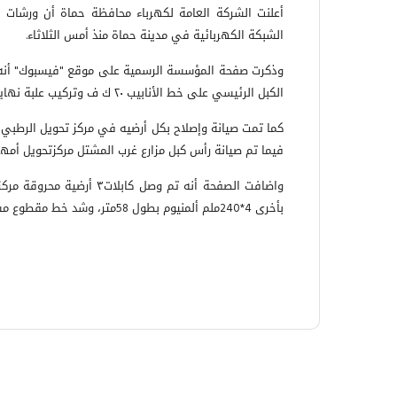
أعلنت الشركة العامة لكهرباء محافظة حماة أن ورشات ا
الشبكة الكهربائية في مدينة حماة منذ أمس الثلاثاء.
الكبل الرئيسي على خط الأنابيب ٢٠ ك ف وتركيب علبة نهاية.
فيما تم صيانة رأس كبل مزارع غرب المشتل مركزتحويل أمهات الم
واضافت الصفحة أنه تم وصل ك
بأخرى 4*240ملم ألمنيوم بطول 58متر، وشد خط مقطوع مسافه واحد ألمنيوم ١٢٠مم في مشاع الطيار جانب مركز مسبق الصنع.